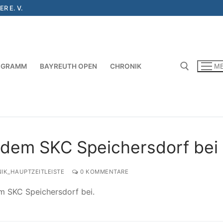
R E. V.
OGRAMM
BAYREUTH OPEN
CHRONIK
M
Suchen nach:
t dem SKC Speichersdorf bei
IK_HAUPTZEITLEISTE
0 KOMMENTARE
em SKC Speichersdorf bei.