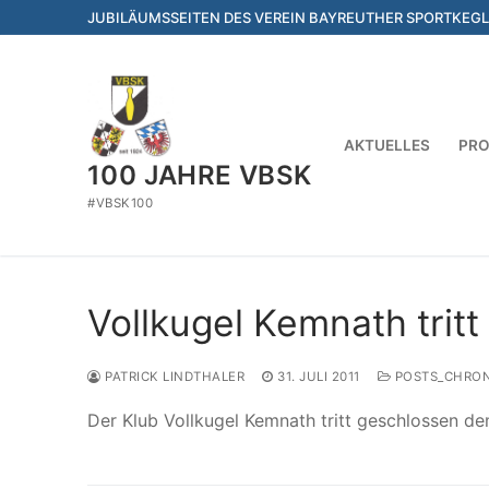
Zum
JUBILÄUMSSEITEN DES VEREIN BAYREUTHER SPORTKEGLE
Inhalt
springen
AKTUELLES
PR
100 JAHRE VBSK
#VBSK100
Vollkugel Kemnath trit
PATRICK LINDTHALER
31. JULI 2011
POSTS_CHRON
Der Klub Vollkugel Kemnath tritt geschlossen d